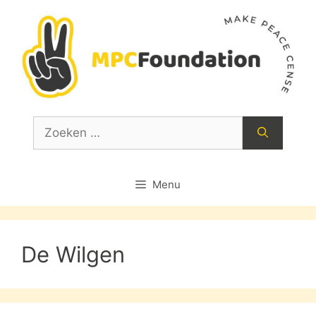
Ga
naar
de
inhoud
Zoek
naar:
Menu
De Wilgen