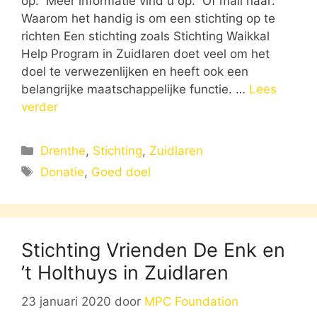
op: Meer informatie vind u op: Of mail naar:
Waarom het handig is om een stichting op te
richten Een stichting zoals Stichting Waikkal
Help Program in Zuidlaren doet veel om het
doel te verwezenlijken en heeft ook een
belangrijke maatschappelijke functie. …
Lees
verder
Categorieën
Drenthe
,
Stichting
,
Zuidlaren
Tags
Donatie
,
Goed doel
Stichting Vrienden De Enk en
’t Holthuys in Zuidlaren
23 januari 2020
door
MPC Foundation