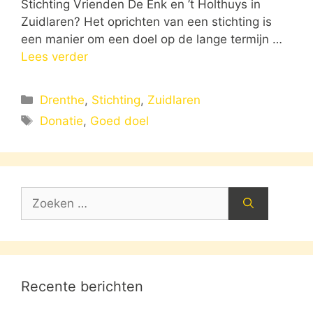
Stichting Vrienden De Enk en ’t Holthuys in
Zuidlaren? Het oprichten van een stichting is
een manier om een doel op de lange termijn …
Lees verder
Categorieën
Drenthe
,
Stichting
,
Zuidlaren
Tags
Donatie
,
Goed doel
Zoek
naar:
Recente berichten