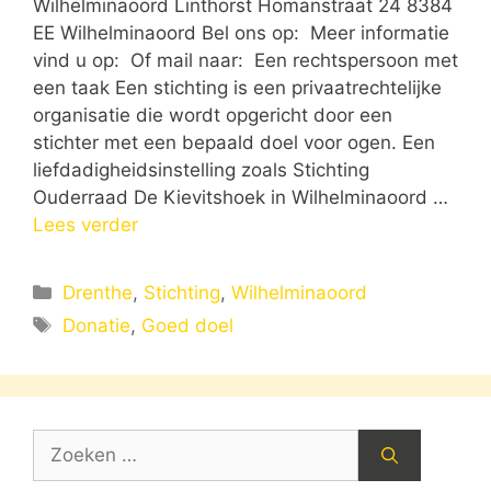
Wilhelminaoord Linthorst Homanstraat 24 8384
EE Wilhelminaoord Bel ons op: Meer informatie
vind u op: Of mail naar: Een rechtspersoon met
een taak Een stichting is een privaatrechtelijke
organisatie die wordt opgericht door een
stichter met een bepaald doel voor ogen. Een
liefdadigheidsinstelling zoals Stichting
Ouderraad De Kievitshoek in Wilhelminaoord …
Lees verder
Categorieën
Drenthe
,
Stichting
,
Wilhelminaoord
Tags
Donatie
,
Goed doel
Zoek
naar: