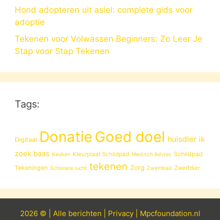
Hond adopteren uit asiel: complete gids voor
adoptie
Tekenen voor Volwassen Beginners: Zo Leer Je
Stap voor Stap Tekenen
Tags:
Donatie
Goed doel
huisdier
ik
Digitaal
zoek baas
Schildpad
Kleurplaat Schildpad
Keuken
Medisch Advies
tekenen
Zorg
Tekeningen
Zwerfdier
Schonere lucht
Zwembad
2026 © |
Alle
berichten
|
Privacy
|
Mpcfoundation.nl