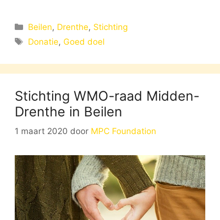
Categorieën
Beilen
,
Drenthe
,
Stichting
Tags
Donatie
,
Goed doel
Stichting WMO-raad Midden-
Drenthe in Beilen
1 maart 2020
door
MPC Foundation