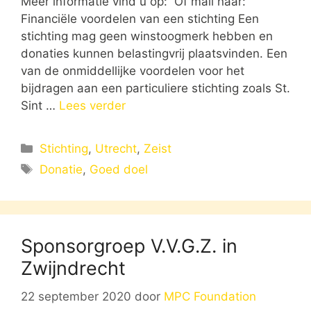
Meer informatie vind u op: Of mail naar:
Financiële voordelen van een stichting Een
stichting mag geen winstoogmerk hebben en
donaties kunnen belastingvrij plaatsvinden. Een
van de onmiddellijke voordelen voor het
bijdragen aan een particuliere stichting zoals St.
Sint …
Lees verder
Categorieën
Stichting
,
Utrecht
,
Zeist
Tags
Donatie
,
Goed doel
Sponsorgroep V.V.G.Z. in
Zwijndrecht
22 september 2020
door
MPC Foundation