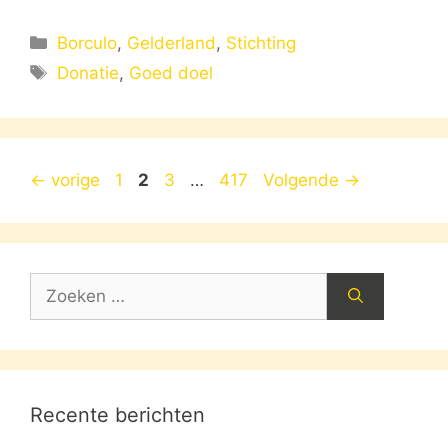
Categorieën
Borculo
,
Gelderland
,
Stichting
Tags
Donatie
,
Goed doel
Pagina
Pagina
Pagina
Pagina
←
vorige
1
2
3
…
417
Volgende
→
Zoek
naar:
Recente berichten