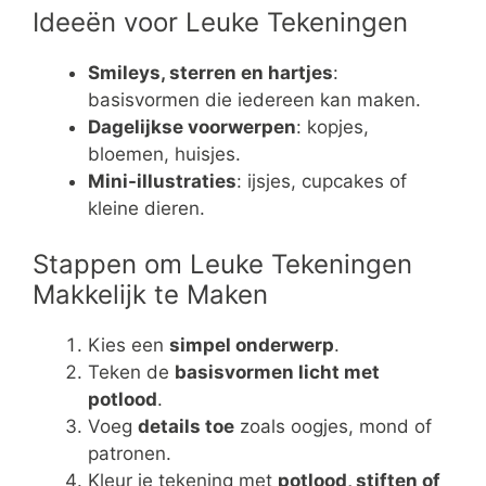
Ideeën voor Leuke Tekeningen
Smileys, sterren en hartjes
:
basisvormen die iedereen kan maken.
Dagelijkse voorwerpen
: kopjes,
bloemen, huisjes.
Mini-illustraties
: ijsjes, cupcakes of
kleine dieren.
Stappen om Leuke Tekeningen
Makkelijk te Maken
Kies een
simpel onderwerp
.
Teken de
basisvormen licht met
potlood
.
Voeg
details toe
zoals oogjes, mond of
patronen.
Kleur je tekening met
potlood, stiften of