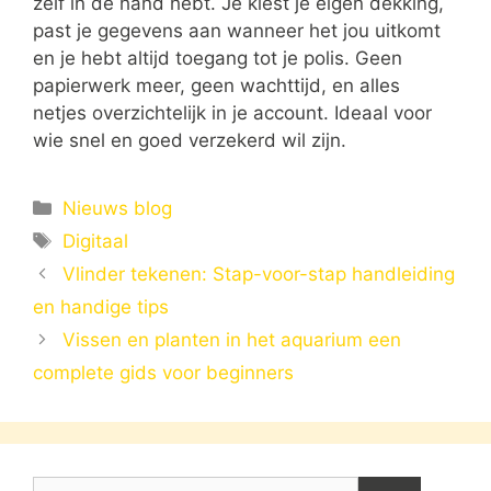
zelf in de hand hebt. Je kiest je eigen dekking,
past je gegevens aan wanneer het jou uitkomt
en je hebt altijd toegang tot je polis. Geen
papierwerk meer, geen wachttijd, en alles
netjes overzichtelijk in je account. Ideaal voor
wie snel en goed verzekerd wil zijn.
Categorieën
Nieuws blog
Tags
Digitaal
Vlinder tekenen: Stap-voor-stap handleiding
en handige tips
Vissen en planten in het aquarium een
complete gids voor beginners
Zoek