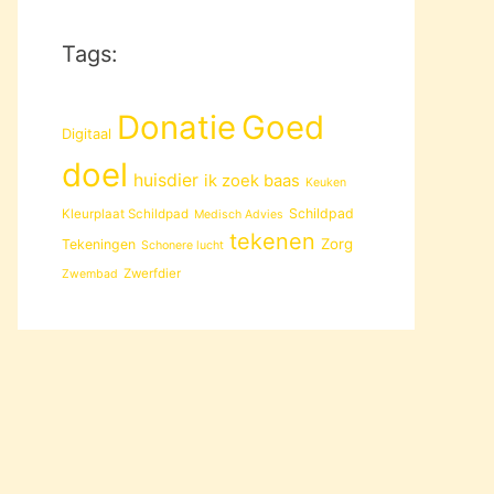
Tags:
Donatie
Goed
Digitaal
doel
huisdier
ik zoek baas
Keuken
Schildpad
Kleurplaat Schildpad
Medisch Advies
tekenen
Zorg
Tekeningen
Schonere lucht
Zwerfdier
Zwembad