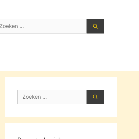
oek
ar:
Zoek
naar: