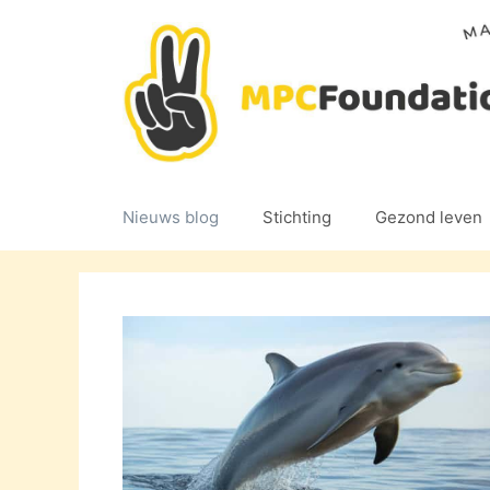
Ga
naar
de
inhoud
Nieuws blog
Stichting
Gezond leven