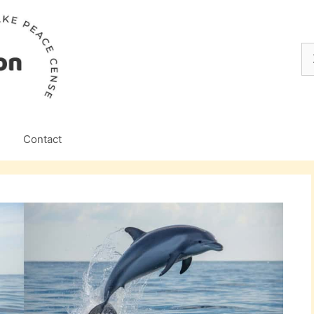
Z
na
Contact